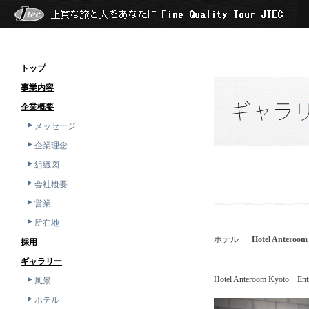
トップ
事業内容
企業概要
メッセージ
企業理念
組織図
会社概要
営業
所在地
ホテル
Hotel Anteroo
採用
ギャラリー
Hotel Anteroom Kyoto Ent
風景
ホテル