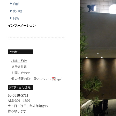
自然
食べ物
雑貨
インフォメーション
その他
-
標識・約款
-
旅行条件書
-
お問い合わせ
-
個人情報の取り扱いについて
お問い合わせ先
03-5818-5711
AM10:00～18:00
土・日・祝日、年末年始はお
休み致します