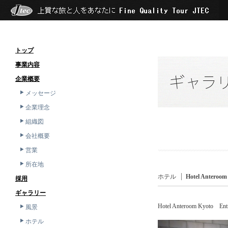
トップ
事業内容
企業概要
メッセージ
企業理念
組織図
会社概要
営業
所在地
ホテル
Hotel Anteroo
採用
ギャラリー
Hotel Anteroom Kyoto Ent
風景
ホテル