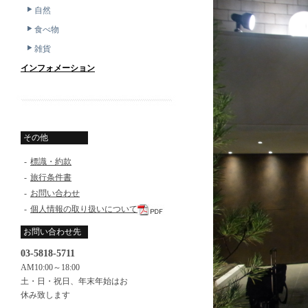
自然
食べ物
雑貨
インフォメーション
その他
-
標識・約款
-
旅行条件書
-
お問い合わせ
-
個人情報の取り扱いについて
お問い合わせ先
03-5818-5711
AM10:00～18:00
土・日・祝日、年末年始はお
休み致します