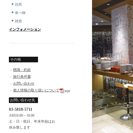
自然
食べ物
雑貨
インフォメーション
その他
-
標識・約款
-
旅行条件書
-
お問い合わせ
-
個人情報の取り扱いについて
お問い合わせ先
03-5818-5711
AM10:00～18:00
土・日・祝日、年末年始はお
休み致します