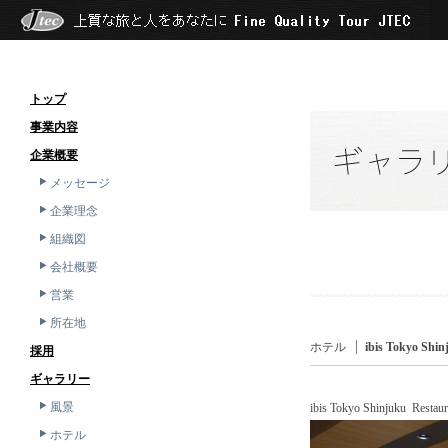
トップ
事業内容
企業概要
メッセージ
企業理念
組織図
会社概要
営業
所在地
ホテル
ibis Tokyo Shin
採用
ギャラリー
風景
ibis Tokyo Shinjuku Restaur
ホテル