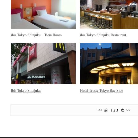
ibis Tokyo Shinjuku Twin Room
ibis Tokyo Shinjuku Restaurant
ibis Tokyo Shinjuku
Hotel Trusty Tokyo Bay Side
<< 前
1
2
3
次 >>