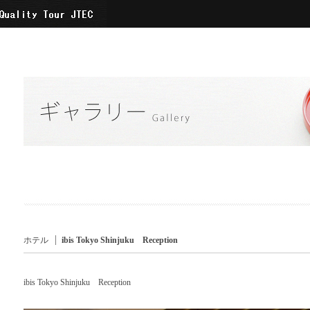
ホテル
ibis Tokyo Shinjuku Reception
ibis Tokyo Shinjuku Reception