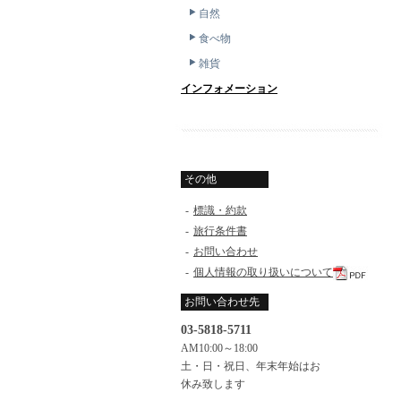
自然
食べ物
雑貨
インフォメーション
その他
-
標識・約款
-
旅行条件書
-
お問い合わせ
-
個人情報の取り扱いについて
お問い合わせ先
03-5818-5711
AM10:00～18:00
土・日・祝日、年末年始はお
休み致します