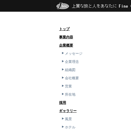
トップ
事業内容
企業概要
メッセージ
企業理念
組織図
会社概要
営業
所在地
採用
ギャラリー
風景
ホテル