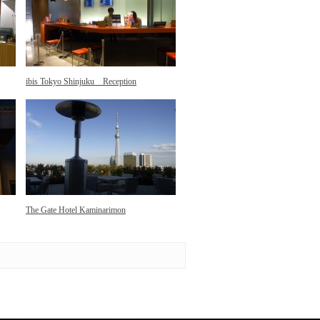
ibis Tokyo Shinjuku Reception
The Gate Hotel Kaminarimon