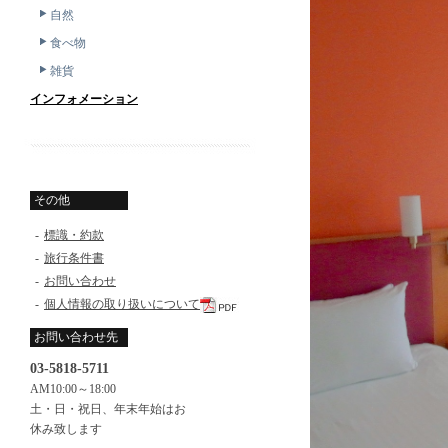
自然
食べ物
雑貨
インフォメーション
その他
-
標識・約款
-
旅行条件書
-
お問い合わせ
-
個人情報の取り扱いについて
お問い合わせ先
03-5818-5711
AM10:00～18:00
土・日・祝日、年末年始はお
休み致します