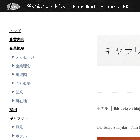
トップ
事業内容
企業概要
メッセージ
企業理念
組織図
会社概要
営業
所在地
ホテル
ibis Tokyo Sh
採用
ギャラリー
風景
ibis Tokyo Shinjuku Twin
ホテル